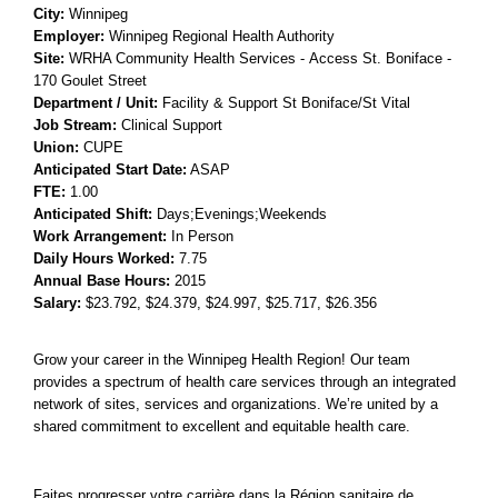
City:
Winnipeg
Employer:
Winnipeg Regional Health Authority
Site:
WRHA Community Health Services
- Access St. Boniface -
170 Goulet Street
Department / Unit:
Facility & Support St Boniface/St Vital
Job Stream:
Clinical Support
Union:
CUPE
Anticipated Start Date:
ASAP
FTE:
1.00
Anticipated Shift:
Days;Evenings;Weekends
Work Arrangement:
In Person
Daily Hours Worked:
7.75
Annual Base Hours:
2015
Salary:
$23.792
, $24.379
, $24.997
, $25.717
, $26.356
Grow your career in the Winnipeg Health Region! Our team
provides a spectrum of health care services through an integrated
network of sites, services and organizations. We’re united by a
shared commitment to excellent and equitable health care.
Faites progresser votre carrière dans la Région sanitaire de