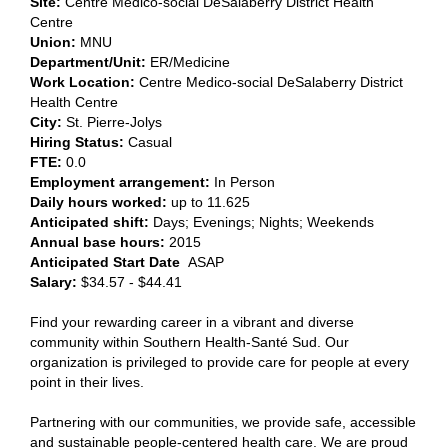
Site:
​
Centre Medico-social DeSalaberry District Health
Centre​
Union:
​MNU​
Department/Unit:
​ER/Medicine​
Work Location:
Centre Medico-social DeSalaberry District
Health Centre
City:
​St. Pierre-Jolys​
Hiring Status:
Casual
FTE:
​0.0​
Employment arrangement:
​In Person​
Daily hours worked:
​up to 11.625
Anticipated shift:
​​Days; Evenings; Nights; Weekends​
Annual base hours:
​2015​
Anticipated Start Date
ASAP
Salary
:
$34.57 - $44.41
Find your rewarding career in a vibrant and diverse
community within Southern Health-Santé Sud. Our
organization is privileged to provide care for people at every
point in their lives.
Partnering with our communities, we provide safe, accessible
and sustainable people-centered health care. We are proud